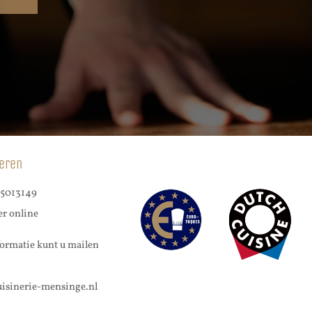
eren
5013149
er online
ormatie kunt u mailen
isinerie-mensinge.nl