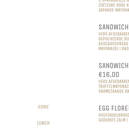
3 SPRINGROLLS G
ZOETZURE RODE K
JAPANSE MAYONAI
SANDWICH 
VERS AFGEBAKKE
GEPOCHEERDE BIO
AVOCADOSPREAD 
MAYONAISE | RAD
SANDWICH
€16,00
VERS AFGEBAKKE
TRUFFELMAYONAIS
PARMEZAANSE K
EGG FLORE
HOME
HOUTSKOOLBROOD 
GEROOKTE ZALM |
LUNCH