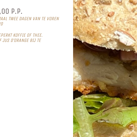
,00 P.P.
MAAL TWEE DAGEN VAN TE VOREN
RD
PERKT KOFFIE OF THEE.
 JUS D’ORANGE BIJ TE