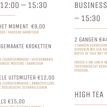
12:00 – 15:30
BUSINESS
– 15:30
HET MOMENT €9,00
OOD | PASSEND GARNITUUR
2 GANGEN €44
SGEMAAKTE KROKETTEN
2 GANGEN VERRASSING
SERVEREN WIJ EEN KO
KOFFIE OF THEE MET F
N ZUURDESEMBROOD | HUISGEMAAKTE
INDIEN U UW LUNCH W
NINGSE MOSTERD | GARNITUUR
TUSSENGERECHT BEDRA
PERSOON.
ELE UITSMIJTER €12,00
N ZUURDESEMGROOD | AMBACHTELIJKE
IE BIOLOGISCHE SCHARRELEIEREN
HIGH TEA
LS €15,00