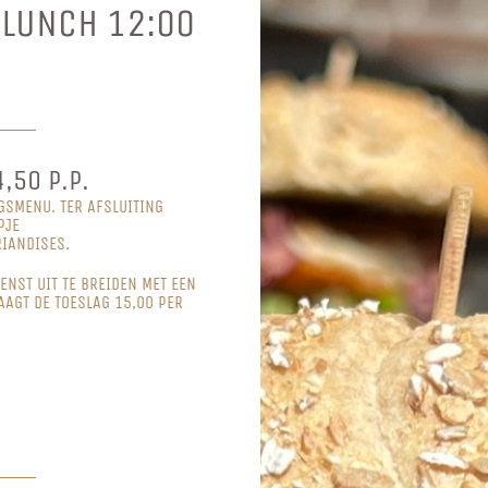
LUNCH 12:00
,50 P.P.
SMENU. TER AFSLUITING
PJE
RIANDISES.
ENST UIT TE BREIDEN MET EEN
AGT DE TOESLAG 15,00 PER