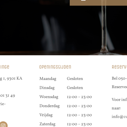
singe
Openingstijden
Reserv
 1, 9301 KA
Bel
050-
Maandag
Gesloten
Reserve
Dinsdag
Gesloten
501 31 49
Woensdag
12:00 – 23:00
Voor inf
ie-
Donderdag
12:00 – 23:00
naar:
Vrijdag
12:00 – 23:00
info@cu
Zaterdag
12:00 – 23:00