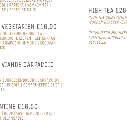
EVULD MET ZOETZURE WORTEL |
OOL | PAPRIKA | KOMKOMMER |
HIGH TEA €28
SE | ZOETZURE SAUS
HIGH TEA DIENT MINI
WORDEN GERESERVEE
VEGETARIEN €16,00
GESERVEERD MET ONBE
N HOUTSKOOL BROOD | TWEE
EVENTUEEL BUBBELS OF
LOGISCHE EIEREN | GEITENKAAS |
BESTELLEN.
| POMPOENHUMMUS | VADOUVAN
IJS
 VIANDE CARPACCIO
N ZUURDESEMBROOD | CARPACCIO |
E | RUCOLA | GEMARINEERDE OLIJF |
AAS
NTINE €16,50
| ROOMKAAS | GEPOCHEERD EI |
 HOLLANDAISE