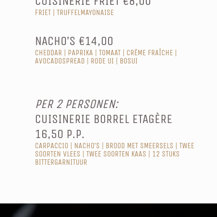
CUISINERIE FRIET €8,00
FRIET | TRUFFELMAYONAISE
NACHO’S €14,00
CHEDDAR | PAPRIKA | TOMAAT | CRÈME FRAÎCHE |
AVOCADOSPREAD | RODE UI | BOSUI
PER 2 PERSONEN:
CUISINERIE BORREL ETAGÈRE
16,50 P.P.
CARPACCIO | NACHO’S | BROOD MET SMEERSELS | TWEE
SOORTEN VLEES | TWEE SOORTEN KAAS | 12 STUKS
BITTERGARNITUUR